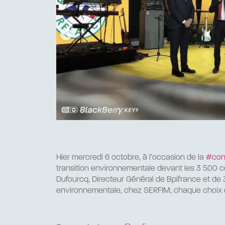
Hier mercredi 6 octobre, à l’occasion de la
#con
transition environnementale devant les 3 500 co
Dufourcq, Directeur Général de Bpifrance et de 3 
environnementale, chez SERFIM, chaque choix 